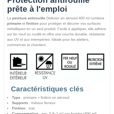
Protection antirouille
prête à l'emploi
La
peinture antirouille
Delkolor en aérosol 400 ml combine
primaire
et
finition
pour protéger et décorer vos surfaces
métalliques en un seul produit. Facile à appliquer, elle adhère
sur fer neuf ou rouillé et offre une couche durable, résistante
aux UV et aux intempéries. Idéale pour les ateliers,
commerces et chantiers.
Caractéristiques clés
Type
: primaire + finition en aérosol
Supports
: métaux ferreux
Finition
: mat
Consommation
: env. 0,9–1 m² par bombe (400 ml)