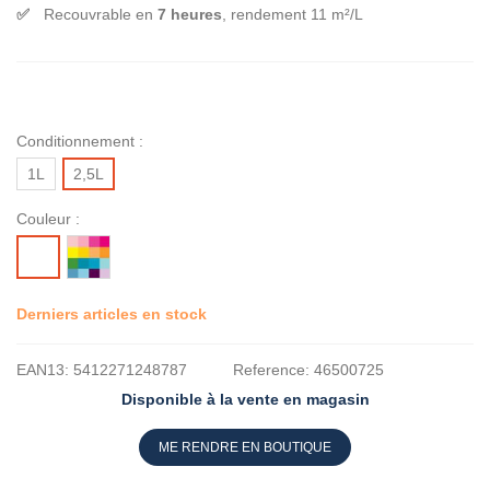
Recouvrable en
7 heures
, rendement 11 m²/L
Conditionnement :
1L
2,5L
Couleur :
MISE
BLANC
A
LA
Derniers articles en stock
TEINTE
EAN13:
5412271248787
Reference:
46500725
Disponible à la vente en magasin
ME RENDRE EN BOUTIQUE