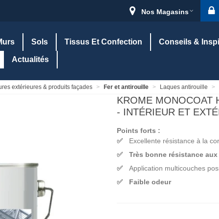
Nos Magasins
Murs
Sols
Tissus Et Confection
Conseils & Insp
Actualités
ures extérieures & produits façades
>
Fer et antirouille
>
Laques antirouille
>
KROME MONOCOAT H
- INTÉRIEUR ET EXTÉR
Points forts :
Excellente résistance à la c
Très bonne résistance aux
Application multicouches pos
Faible odeur