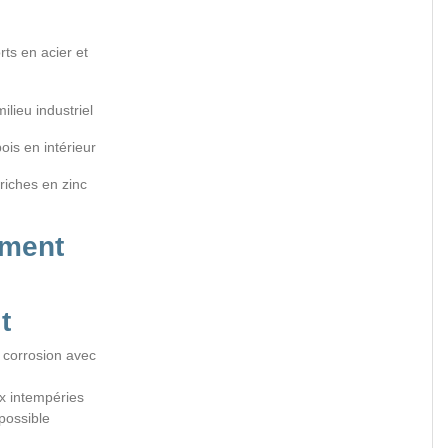
rts en acier et
ilieu industriel
ois en intérieur
 riches en zinc
ement
t
a corrosion avec
x intempéries
possible