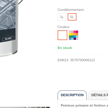
Conditionnement :
1L
5L
Couleur :
MISE
BLANC
A
LA
En stock
TEINTE
EAN13:
3578700006112
DESCRIPTION
DÉTAILS 
Peinture primaire et finition