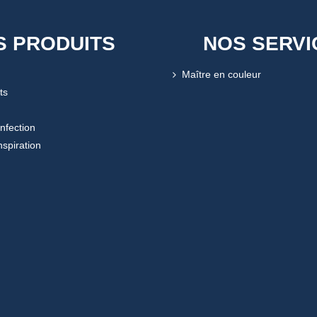
S PRODUITS
NOS SERVI
Maître en couleur
ts
onfection
nspiration