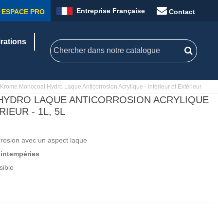
Entreprise Française
ESPACE PRO
Contact
irations
Krome Monocoat Hydro Laque Anticorrosion Acrylique - Intérieur et Extérieur
YDRO LAQUE ANTICORROSION ACRYLIQUE
IEUR - 1L, 5L
orrosion avec un aspect laque
 intempéries
sible