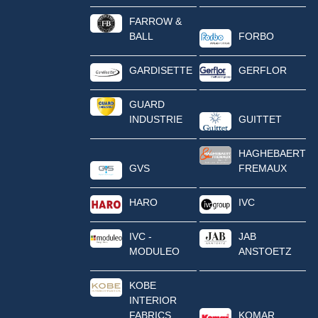
FARROW &
BALL
FORBO
GARDISETTE
GERFLOR
GUARD
INDUSTRIE
GUITTET
HAGHEBAERT
GVS
FREMAUX
HARO
IVC
IVC -
JAB
MODULEO
ANSTOETZ
KOBE
INTERIOR
FABRICS
KOMAR