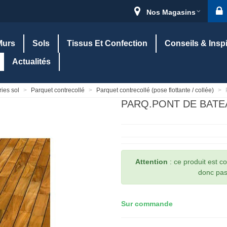
Nos Magasins
Murs
Sols
Tissus Et Confection
Conseils & Insp
Actualités
ies sol
>
Parquet contrecollé
>
Parquet contrecollé (pose flottante / collée)
>
PARQ.PONT DE BATE
Attention
: ce produit est 
donc pas 
Sur commande