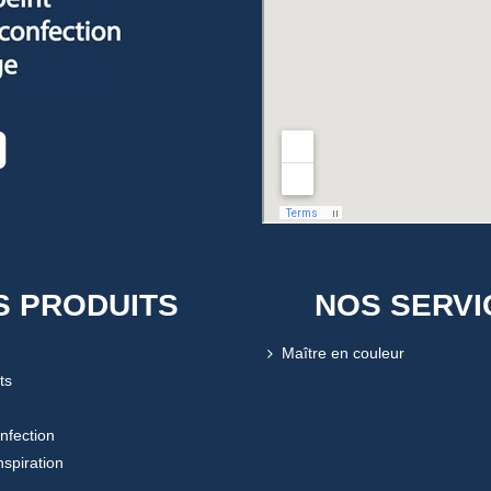
S PRODUITS
NOS SERVI
Maître en couleur
ts
onfection
nspiration