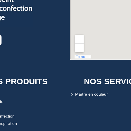
S PRODUITS
NOS SERVI
Maître en couleur
ts
onfection
nspiration