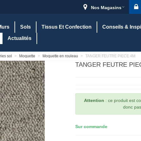
Nos Magasins
Murs
Sols
Tissus Et Confection
Conseils & Insp
Actualités
ies sol
>
Moquette
>
Moquette en rouleau
>
TANGER FEUTRE PIECE 4M
TANGER FEUTRE PIE
Attention
: ce produit est 
donc pas 
Sur commande