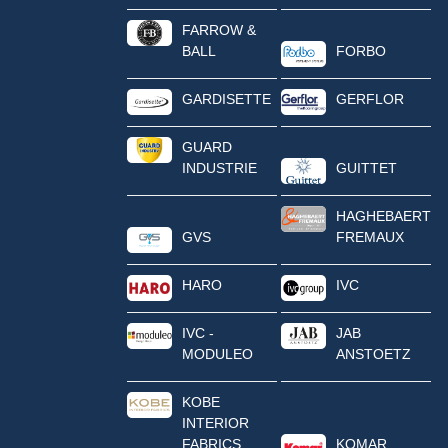
FARROW &
BALL
FORBO
GARDISETTE
GERFLOR
GUARD
INDUSTRIE
GUITTET
HAGHEBAERT
GVS
FREMAUX
HARO
IVC
IVC -
JAB
MODULEO
ANSTOETZ
KOBE
INTERIOR
FABRICS
KOMAR