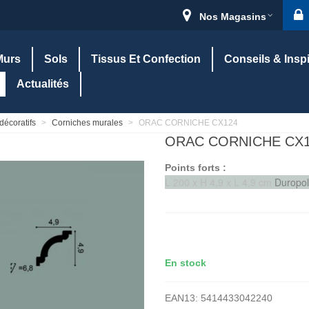
Nos Magasins
Murs
Sols
Tissus Et Confection
Conseils & Insp
Actualités
décoratifs
>
Corniches murales
>
ORAC CORNICHE CX124
ORAC CORNICHE CX
Points forts :
L 200 x H 4,9 x L 4,9 cm
Duropol
En stock
EAN13:
5414433042240