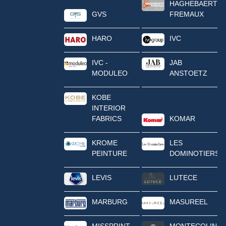
HAGHEBAERT
GVS
FREMAUX
HARO
IVC
IVC -
JAB
MODULEO
ANSTOETZ
KOBE
INTERIOR
FABRICS
KOMAR
KROME
LES
PEINTURE
DOMINOTIERS
LEVIS
LUTECE
MARBURG
MASUREEL
MISSPRINT
MONTECOLINO