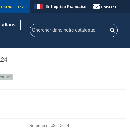
Entreprise Française
ESPACE PRO
Contact
irations
124
ymer® ‎
Reference:
09313014