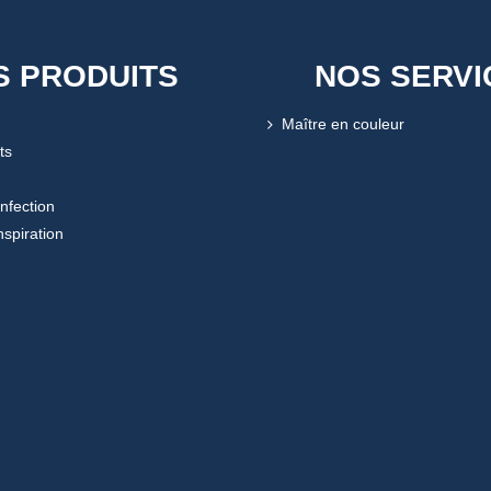
S PRODUITS
NOS SERVI
Maître en couleur
ts
onfection
nspiration