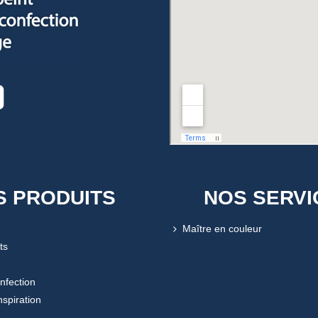
S PRODUITS
NOS SERVI
Maître en couleur
ts
onfection
nspiration