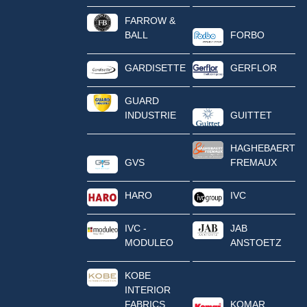
FARROW &
BALL
FORBO
GARDISETTE
GERFLOR
GUARD
INDUSTRIE
GUITTET
HAGHEBAERT
GVS
FREMAUX
HARO
IVC
IVC -
JAB
MODULEO
ANSTOETZ
KOBE
INTERIOR
FABRICS
KOMAR