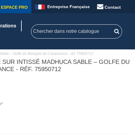
Entreprise Française
ESPACE PRO
Contact
irations
a Sable – Golfe du Bengale de Casamance - réf. 75950712
E SUR INTISSÉ MADHUCA SABLE – GOLFE DU
CE - RÉF. 75950712
m²