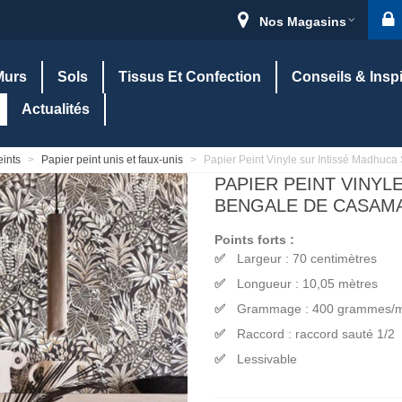
Nos Magasins
Murs
Sols
Tissus Et Confection
Conseils & Insp
Actualités
eints
>
Papier peint unis et faux-unis
>
Papier Peint Vinyle sur Intissé Madhuc
PAPIER PEINT VINYL
BENGALE DE CASAMAN
Points forts :
Largeur : 70 centimètres
Longueur : 10,05 mètres
Grammage : 400 grammes/
Raccord : raccord sauté 1/2
Lessivable