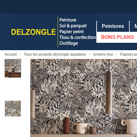
Peintures
BONS PLANS
Accueil
>
Tous les produits delzongle aquitaine
>
Univers mur
>
Papiers p