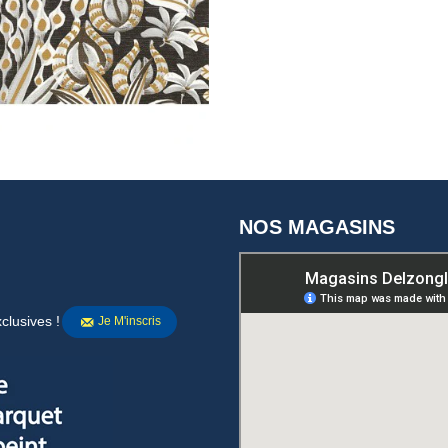
NOS MAGASINS
clusives !
Je M'inscris