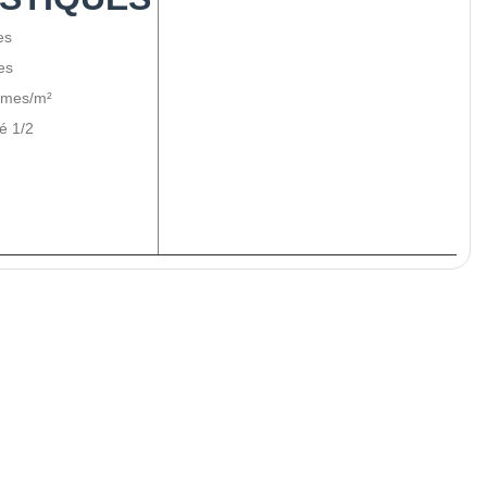
es
es
mmes/m²
é 1/2